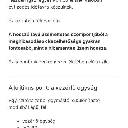
részben igaz: egyes komponensek valóban
évtizedes időtávra készülnek.
Ez azonban félrevezető.
A hosszú távú üzemeltetés szempontjából a
meghibásodások kezelhetősége gyakran
fontosabb, mint a hibamentes üzem hossza.
Ez a pont minden rendszer életében elérkezik.
A kritikus pont: a vezérlő egység
Egy sziréna több, egymástól elkülöníthető
modulból épül fel:
vezérlő egység
erősítők