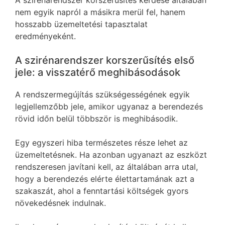
A szirénarendszer korszerűsítés kérdése általában
nem egyik napról a másikra merül fel, hanem
hosszabb üzemeltetési tapasztalat
eredményeként.
A szirénarendszer korszerűsítés első
jele: a visszatérő meghibásodások
A rendszermegújítás szükségességének egyik
legjellemzőbb jele, amikor ugyanaz a berendezés
rövid időn belül többször is meghibásodik.
Egy egyszeri hiba természetes része lehet az
üzemeltetésnek. Ha azonban ugyanazt az eszközt
rendszeresen javítani kell, az általában arra utal,
hogy a berendezés elérte élettartamának azt a
szakaszát, ahol a fenntartási költségek gyors
növekedésnek indulnak.