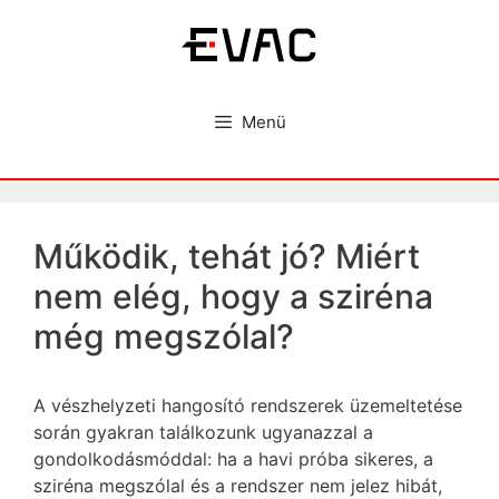
Kilépés
a
tartalomba
Menü
Működik, tehát jó? Miért
nem elég, hogy a sziréna
még megszólal?
A vészhelyzeti hangosító rendszerek üzemeltetése
során gyakran találkozunk ugyanazzal a
gondolkodásmóddal: ha a havi próba sikeres, a
sziréna megszólal és a rendszer nem jelez hibát,