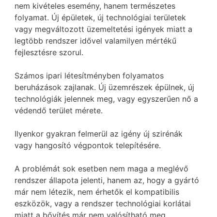
nem kivételes esemény, hanem természetes
folyamat. Új épületek, új technológiai területek
vagy megváltozott üzemeltetési igények miatt a
legtöbb rendszer idővel valamilyen mértékű
fejlesztésre szorul.
Számos ipari létesítményben folyamatos
beruházások zajlanak. Új üzemrészek épülnek, új
technológiák jelennek meg, vagy egyszerűen nő a
védendő terület mérete.
Ilyenkor gyakran felmerül az igény új szirénák
vagy hangosító végpontok telepítésére.
A problémát sok esetben nem maga a meglévő
rendszer állapota jelenti, hanem az, hogy a gyártó
már nem létezik, nem érhetők el kompatibilis
eszközök, vagy a rendszer technológiai korlátai
miatt a bővítés már nem valósítható meg